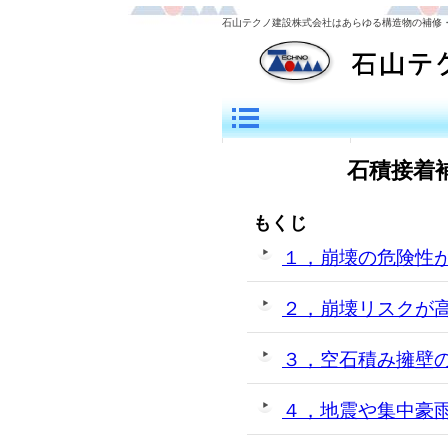
石山テクノ建設株式会社はあらゆる構造物の補修
投稿一覧
ホームページ
INDEX PAGE
石積接着
HOME PAGE
もくじ
１，崩壊の危険性
２，崩壊リスクが
３，空石積み擁壁
４，地震や集中豪