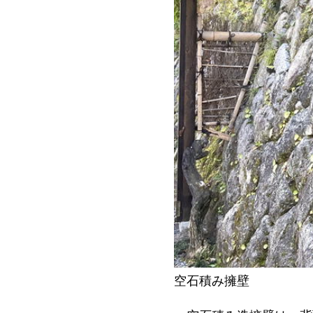
空石積み擁壁