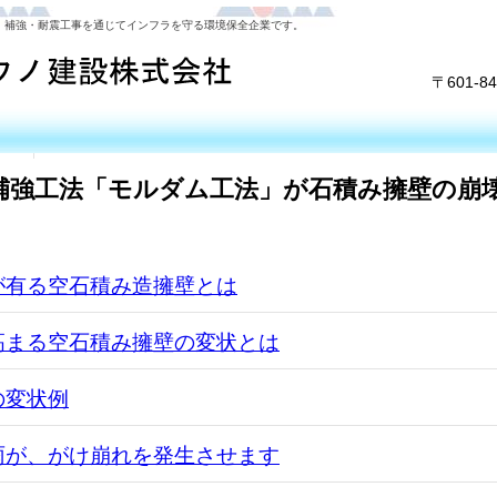
・補強・耐震工事を通じてインフラを守る環境保全企業です。
〒601-
補強工法「モルダム工法」が石積み擁壁の崩
が有る空石積み造擁壁とは
高まる空石積み擁壁の変状とは
の変状例
雨が、がけ崩れを発生させます