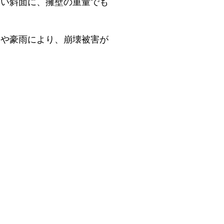
い斜面に、擁壁の重量でも
震や豪雨により、崩壊被害が