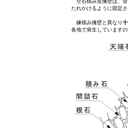
空石積み造擁壁は、背
たれかけるように固定さ
練積み擁壁と異なり
十
各地で発生していますの