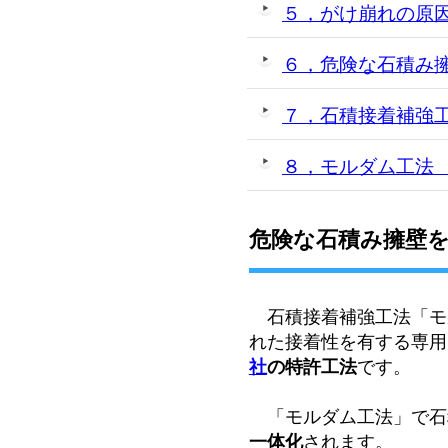
５，がけ崩れの原
６，危険な石積み
７，石積接着補強
８，モルダム工法
危険な石積み擁壁
石積接着補強工法「モ
れた接着性を有する専用
社
の特許工法
です。
「モルダム工法」で石
一体化
されます。